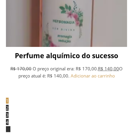
Perfume alquímico do sucesso
R$
170,00
O preço original era: R$ 170,00.
R$
140,00
O
preço atual é: R$ 140,00.
Adicionar ao carrinho
1
2
3
4
→