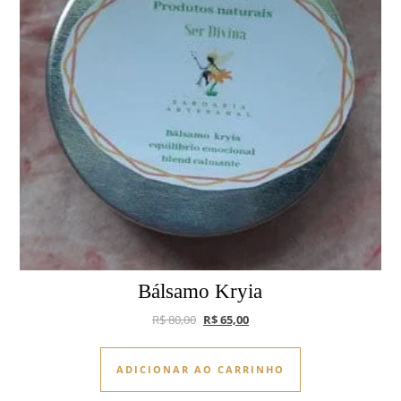
Bálsamo Kryia
O preço original era: R$ 80,00.
O preço atual é: R$ 65,00.
R$
80,00
R$
65,00
ADICIONAR AO CARRINHO