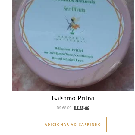
Bálsamo Pritivi
O preço original era: R$ 68,00.
O preço atual é: R$ 55,00.
R$
68,00
R$
55,00
ADICIONAR AO CARRINHO