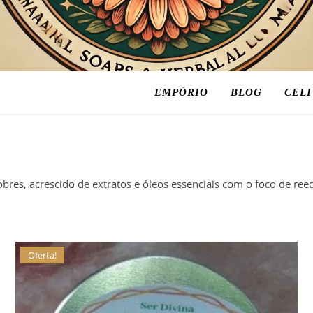
EMPÓRIO
BLOG
CELI
Cuidando do seu corpo e da sua energia
es, acrescido de extratos e óleos essenciais com o foco de reequ
Oferta!