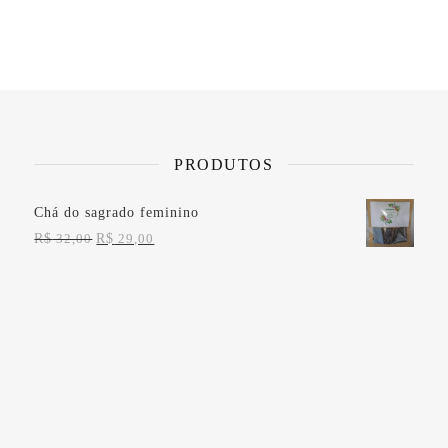
PRODUTOS
Chá do sagrado feminino
O preço original era: R$ 32,00.
O preço atual é: R$ 29,00.
R$
32,00
R$
29,00