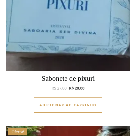
Sabonete de pixuri
O preço original era: R$ 27,00.
O preço atual é: R$ 20,00.
R$
27,00
R$
20,00
ADICIONAR AO CARRINHO
Oferta!