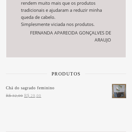
rendem muito mais que os produtos
tradicionais e ajudaram a reduzir minha
queda de cabelo.
Simplesmente viciada nos produtos.
FERNANDA APARECIDA GONÇALVES DE
ARAUJO
PRODUTOS
Chá do sagrado feminino
O preço original era: R$ 32,00.
O preço atual é: R$ 29,00.
R$
32,00
R$
29,00