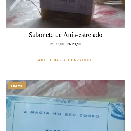
Sabonete de Anis-estrelado
O preço original era: R$ 32,00.
O preço atual é: R$ 23,90.
R$
32,00
R$
23,90
ADICIONAR AO CARRINHO
Oferta!