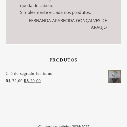
queda de cabelo.
Simplesmente viciada nos produtos.
FERNANDA APARECIDA GONÇALVES DE
ARAUJO
PRODUTOS
Chá do sagrado feminino
O preço original era: R$ 32,00.
O preço atual é: R$ 29,00.
R$
32,00
R$
29,00
@emporioserdivina 2024/2025