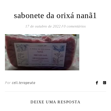
sabonete da orixá nanã1
17 de outubro de 2022
/
0 comentários
Por
celi.terapeuta
DEIXE UMA RESPOSTA