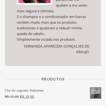
ajudam a me sentir
mais segura e otimista.
E o shampoo e o condicionador em barras
rendem muito mais que os produtos
tradicionais e ajudaram a reduzir minha
queda de cabelo.
Simplesmente viciada nos produtos.
FERNANDA APARECIDA GONÇALVES DE
ARAUJO
PRODUTOS
Chá do sagrado feminino
O preço original era: R$ 32,00.
O preço atual é: R$ 29,00.
R$
32,00
R$
29,00