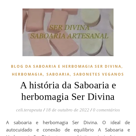
,
BLOG DA SABOARIA E HERBOMAGIA SER DIVINA
,
,
HERBOMAGIA
SABOARIA
SABONETES VEGANOS
A história da Saboaria e
herbomagia Ser Divina
celi.terapeuta
/
18 de outubro de 2022
/
0 comentários
A saboaria e herbomagia Ser Divina. O ideal de
autocuidado e conexão de equilíbrio A Saboaria e