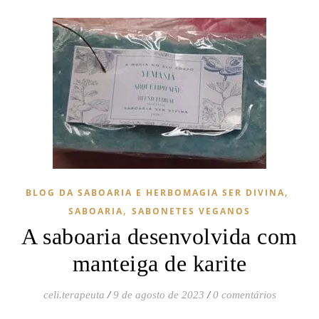
,
BLOG DA SABOARIA E HERBOMAGIA SER DIVINA
,
SABOARIA
SABONETES VEGANOS
A saboaria desenvolvida com
manteiga de karite
celi.terapeuta
/
9 de agosto de 2023
/
0 comentários