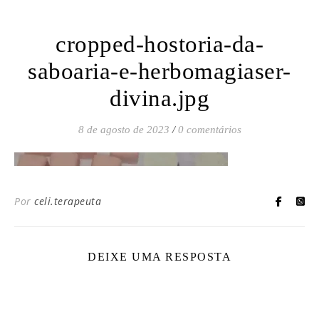
cropped-hostoria-da-
saboaria-e-herbomagiaser-
divina.jpg
8 de agosto de 2023
/
0 comentários
Por
celi.terapeuta
DEIXE UMA RESPOSTA