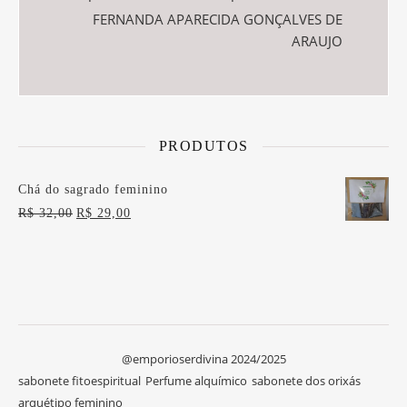
FERNANDA APARECIDA GONÇALVES DE
ARAUJO
PRODUTOS
Chá do sagrado feminino
O preço original era: R$ 32,00.
O preço atual é: R$ 29,00.
R$
32,00
R$
29,00
@emporioserdivina 2024/2025
sabonete fitoespiritual
Perfume alquímico
sabonete dos orixás
arquétipo feminino