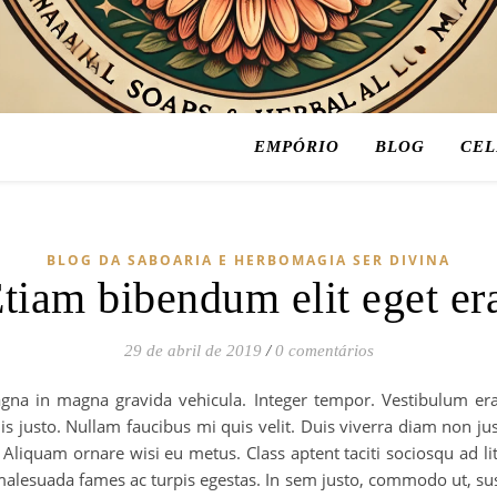
EMPÓRIO
BLOG
CEL
Cuidando do seu corpo e da sua energia
BLOG DA SABOARIA E HERBOMAGIA SER DIVINA
tiam bibendum elit eget er
29 de abril de 2019
/
0 comentários
na in magna gravida vehicula. Integer tempor. Vestibulum era
is justo. Nullam faucibus mi quis velit. Duis viverra diam non jus
d. Aliquam ornare wisi eu metus. Class aptent taciti sociosqu ad 
malesuada fames ac turpis egestas. In sem justo, commodo ut, susc