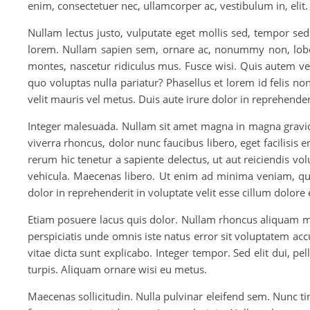
enim, consectetuer nec, ullamcorper ac, vestibulum in, eli
Nullam lectus justo, vulputate eget mollis sed, tempor sed
lorem. Nullam sapien sem, ornare ac, nonummy non, lobort
montes, nascetur ridiculus mus. Fusce wisi. Quis autem ve
quo voluptas nulla pariatur? Phasellus et lorem id felis no
velit mauris vel metus. Duis aute irure dolor in reprehenderi
Integer malesuada. Nullam sit amet magna in magna gravid
viverra rhoncus, dolor nunc faucibus libero, eget facilisis 
rerum hic tenetur a sapiente delectus, ut aut reiciendis v
vehicula. Maecenas libero. Ut enim ad minima veniam, qui
dolor in reprehenderit in voluptate velit esse cillum dolore
Etiam posuere lacus quis dolor. Nullam rhoncus aliquam me
perspiciatis unde omnis iste natus error sit voluptatem ac
vitae dicta sunt explicabo. Integer tempor. Sed elit dui, pe
turpis. Aliquam ornare wisi eu metus.
Maecenas sollicitudin. Nulla pulvinar eleifend sem. Nunc t