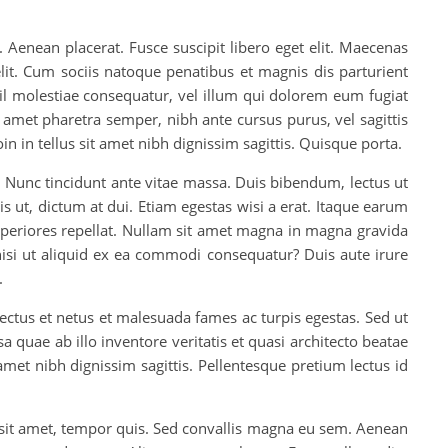
 Aenean placerat. Fusce suscipit libero eget elit. Maecenas
it. Cum sociis natoque penatibus et magnis dis parturient
il molestiae consequatur, vel illum qui dolorem eum fugiat
t amet pharetra semper, nibh ante cursus purus, vel sagittis
oin in tellus sit amet nibh dignissim sagittis. Quisque porta.
Nunc tincidunt ante vitae massa. Duis bibendum, lectus ut
is ut, dictum at dui. Etiam egestas wisi a erat. Itaque earum
asperiores repellat. Nullam sit amet magna in magna gravida
isi ut aliquid ex ea commodi consequatur? Duis aute irure
.
ctus et netus et malesuada fames ac turpis egestas. Sed ut
quae ab illo inventore veritatis et quasi architecto beatae
 amet nibh dignissim sagittis. Pellentesque pretium lectus id
m sit amet, tempor quis. Sed convallis magna eu sem. Aenean