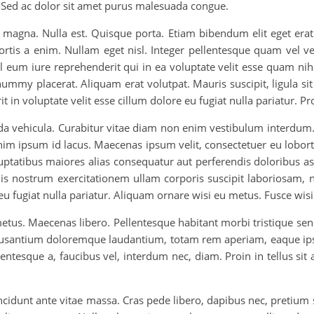
t. Sed ac dolor sit amet purus malesuada congue.
 magna. Nulla est. Quisque porta. Etiam bibendum elit eget erat.
is a enim. Nullam eget nisl. Integer pellentesque quam vel vel
l eum iure reprehenderit qui in ea voluptate velit esse quam nih
nummy placerat. Aliquam erat volutpat. Mauris suscipit, ligula si
t in voluptate velit esse cillum dolore eu fugiat nulla pariatur. Pr
a vehicula. Curabitur vitae diam non enim vestibulum interdum. 
enim ipsum id lacus. Maecenas ipsum velit, consectetuer eu lobort
oluptatibus maiores alias consequatur aut perferendis doloribus 
s nostrum exercitationem ullam corporis suscipit laboriosam, n
 eu fugiat nulla pariatur. Aliquam ornare wisi eu metus. Fusce wisi
tus. Maecenas libero. Pellentesque habitant morbi tristique sene
cusantium doloremque laudantium, totam rem aperiam, eaque ipsa 
llentesque a, faucibus vel, interdum nec, diam. Proin in tellus sit
incidunt ante vitae massa. Cras pede libero, dapibus nec, pretiu