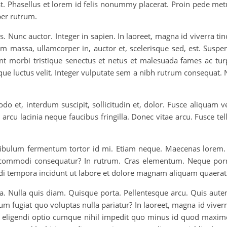
t. Phasellus et lorem id felis nonummy placerat. Proin pede metus
er rutrum.
llus. Nunc auctor. Integer in sapien. In laoreet, magna id viverra 
assa, ullamcorper in, auctor et, scelerisque sed, est. Suspendis
ant morbi tristique senectus et netus et malesuada fames ac tur
que luctus velit. Integer vulputate sem a nibh rutrum consequat. 
do et, interdum suscipit, sollicitudin et, dolor. Fusce aliquam 
rcu lacinia neque faucibus fringilla. Donec vitae arcu. Fusce tel
tibulum fermentum tortor id mi. Etiam neque. Maecenas lorem
 ea commodi consequatur? In rutrum. Cras elementum. Neque por
di tempora incidunt ut labore et dolore magnam aliquam quaerat
. Nulla quis diam. Quisque porta. Pellentesque arcu. Quis autem
m fugiat quo voluptas nulla pariatur? In laoreet, magna id viver
st eligendi optio cumque nihil impedit quo minus id quod maxim