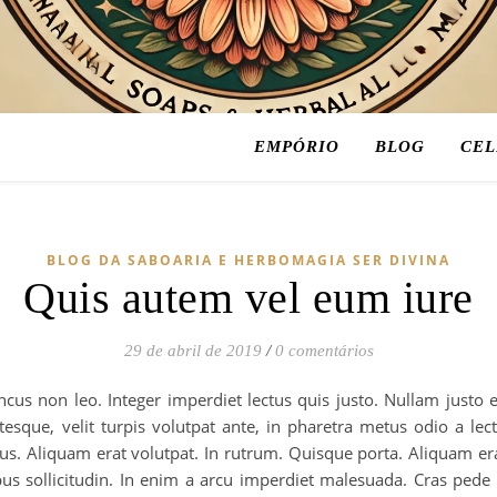
EMPÓRIO
BLOG
CEL
Cuidando do seu corpo e da sua energia
BLOG DA SABOARIA E HERBOMAGIA SER DIVINA
Quis autem vel eum iure
29 de abril de 2019
/
0 comentários
us non leo. Integer imperdiet lectus quis justo. Nullam justo e
sque, velit turpis volutpat ante, in pharetra metus odio a lec
acus. Aliquam erat volutpat. In rutrum. Quisque porta. Aliquam e
s sollicitudin. In enim a arcu imperdiet malesuada. Cras pede 