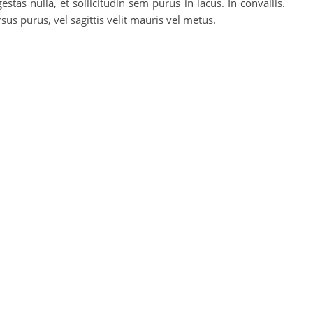
tas nulla, et sollicitudin sem purus in lacus. In convallis.
us purus, vel sagittis velit mauris vel metus.