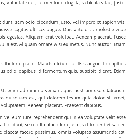
, vulputate nec, fermentum fringilla, vehicula vitae, justo.
tincidunt, sem odio bibendum justo, vel imperdiet sapien wisi
se sagittis ultrices augue. Duis ante orci, molestie vitae
pis egestas. Aliquam erat volutpat. Aenean placerat. Fusce
Nulla est. Aliquam ornare wisi eu metus. Nunc auctor. Etiam
vestibulum ipsum. Mauris dictum facilisis augue. In dapibus
lus odio, dapibus id fermentum quis, suscipit id erat. Etiam
. Ut enim ad minima veniam, quis nostrum exercitationem
ro quisquam est, qui dolorem ipsum quia dolor sit amet,
 voluptatem. Aenean placerat. Praesent dapibus.
 vel eum iure reprehenderit qui in ea voluptate velit esse
ra tincidunt, sem odio bibendum justo, vel imperdiet sapien
e placeat facere possimus, omnis voluptas assumenda est,