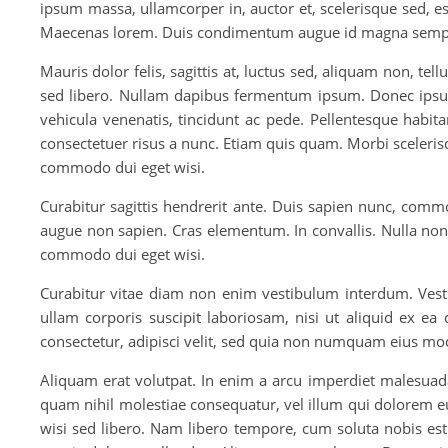
ipsum massa, ullamcorper in, auctor et, scelerisque sed, es
Maecenas lorem. Duis condimentum augue id magna semp
Mauris dolor felis, sagittis at, luctus sed, aliquam non, te
sed libero. Nullam dapibus fermentum ipsum. Donec ipsum m
vehicula venenatis, tincidunt ac pede. Pellentesque habit
consectetuer risus a nunc. Etiam quis quam. Morbi sceleris
commodo dui eget wisi.
Curabitur sagittis hendrerit ante. Duis sapien nunc, commo
augue non sapien. Cras elementum. In convallis. Nulla non a
commodo dui eget wisi.
Curabitur vitae diam non enim vestibulum interdum. Ves
ullam corporis suscipit laboriosam, nisi ut aliquid ex
consectetur, adipisci velit, sed quia non numquam eius mo
Aliquam erat volutpat. In enim a arcu imperdiet malesuada
quam nihil molestiae consequatur, vel illum qui dolorem eu
wisi sed libero. Nam libero tempore, cum soluta nobis e